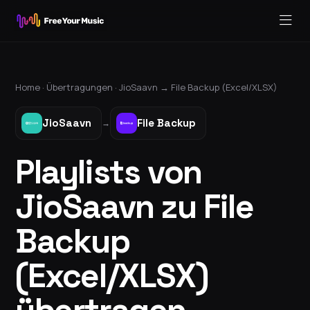
Home ·
Übertragungen
·
JioSaavn
→
File Backup (Excel/XLSX)
JioSaavn
File Backup
→
Playlists von
JioSaavn zu File
Backup
(Excel/XLSX)