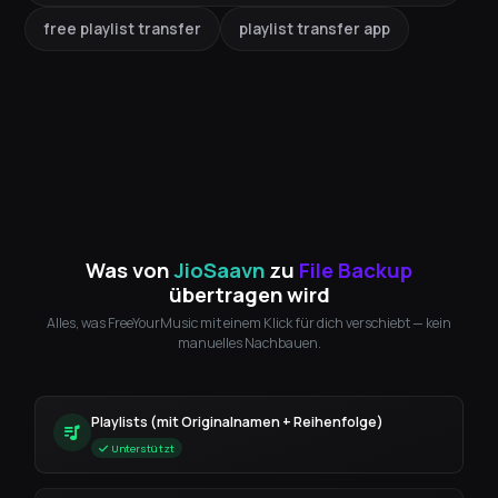
free playlist transfer
playlist transfer app
Was von
JioSaavn
zu
File Backup
übertragen wird
Alles, was FreeYourMusic mit einem Klick für dich verschiebt — kein
manuelles Nachbauen.
Playlists (mit Originalnamen + Reihenfolge)
Unterstützt