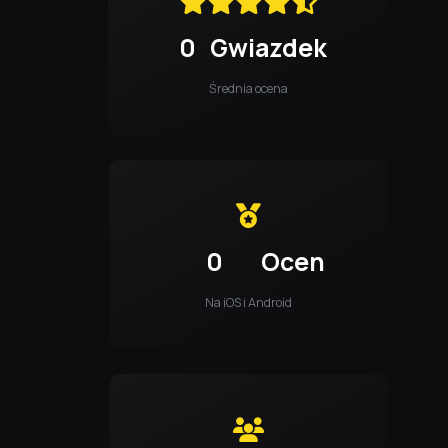
0
Gwiazdek
Średnia ocena
0
Ocen
Na iOS i Android