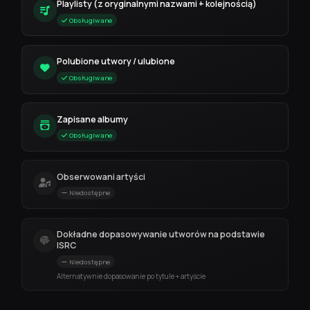
Playlisty (z oryginalnymi nazwami + kolejnością)
Obsługiwane
Polubione utwory / ulubione
Obsługiwane
Zapisane albumy
Obsługiwane
Obserwowani artyści
Niedostępne
Dokładne dopasowywanie utworów na podstawie
ISRC
Niedostępne
Alternatywnie dopasowanie po tytule + artyście