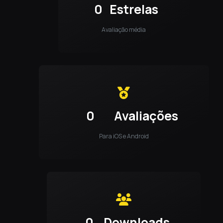
0
Estrelas
Avaliação média
0
Avaliações
Para iOS e Android
0
Downloads