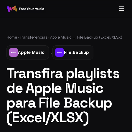
Home ·
Transferências
·
Apple Music
→
File Backup (Excel/XLSX)
Apple Music
File Backup
→
Transfira playlists
de Apple Music
para File Backup
(Excel/XLSX)