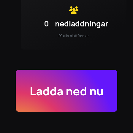
0
nedladdningar
På alla plattformar
Ladda ned nu