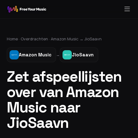
Home ·
Overdrachten
·
Amazon Music
→
JioSaavn
Amazon Music
JioSaavn
→
Zet afspeellijsten
over van Amazon
Music naar
JioSaavn