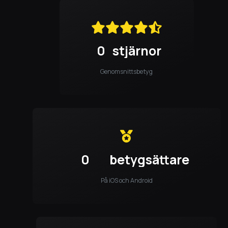
0
stjärnor
Genomsnittsbetyg
0
betygsättare
På iOS och Android