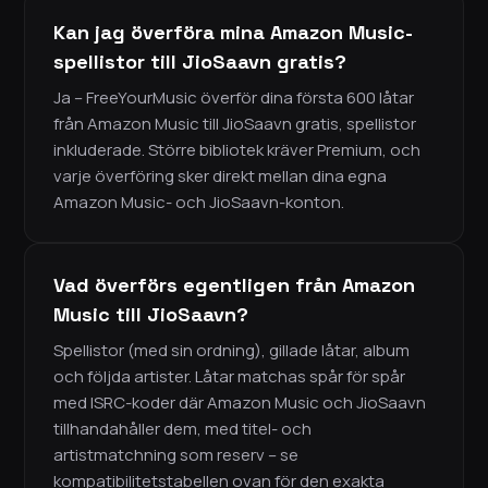
Kan jag överföra mina Amazon Music-
spellistor till JioSaavn gratis?
Ja – FreeYourMusic överför dina första 600 låtar
från Amazon Music till JioSaavn gratis, spellistor
inkluderade. Större bibliotek kräver Premium, och
varje överföring sker direkt mellan dina egna
Amazon Music- och JioSaavn-konton.
Vad överförs egentligen från Amazon
Music till JioSaavn?
Spellistor (med sin ordning), gillade låtar, album
och följda artister. Låtar matchas spår för spår
med ISRC-koder där Amazon Music och JioSaavn
tillhandahåller dem, med titel- och
artistmatchning som reserv – se
kompatibilitetstabellen ovan för den exakta