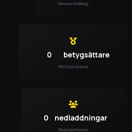
Genomsnittsbetyg
0
betygsättare
På iOS och Android
0
nedladdningar
På alla plattformar