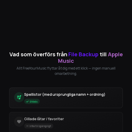
Vad som överförs från
File Backup
till
Apple
Music
Allt FreeYourMusic flyttar åt dig med ett klick — ingen manuell
omarbetning.
Spellistor (med ursprungliga namn + ordning)
Stöds
Gillade låtar / favoriter
Inte tillgängligt