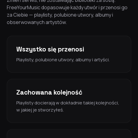
Zmień serwis, nie zostawiając biblioteki za sobą.
FreeYourMusic dopasowuje każdy utwór i przenosi go
za Ciebie — playlisty, polubione utwory, albumy i
obserwowanych artystów.
Wszystko się przenosi
Playlisty, polubione utwory, albumy i artyści.
Zachowana kolejność
Playlisty docierają w dokładnie takiej kolejności,
w jakiej je stworzyłeś.