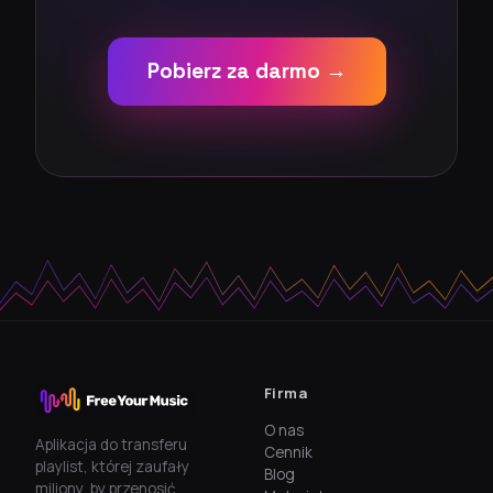
Pobierz za darmo →
Firma
O nas
Aplikacja do transferu
Cennik
playlist, której zaufały
Blog
miliony, by przenosić