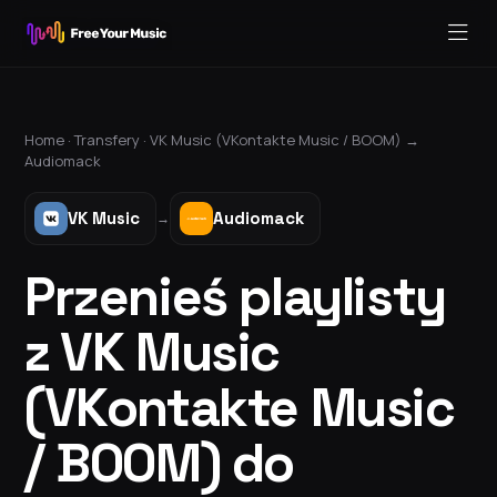
Home ·
Transfery
·
VK Music (VKontakte Music / BOOM)
→
Audiomack
VK Music
Audiomack
→
Przenieś playlisty
z VK Music
(VKontakte Music
/ BOOM) do