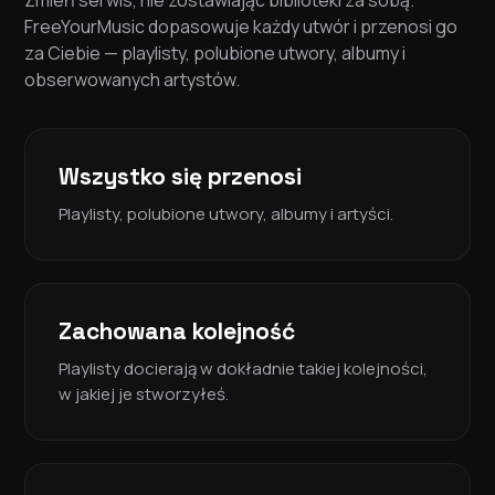
Zmień serwis, nie zostawiając biblioteki za sobą.
FreeYourMusic dopasowuje każdy utwór i przenosi go
za Ciebie — playlisty, polubione utwory, albumy i
obserwowanych artystów.
Wszystko się przenosi
Playlisty, polubione utwory, albumy i artyści.
Zachowana kolejność
Playlisty docierają w dokładnie takiej kolejności,
w jakiej je stworzyłeś.