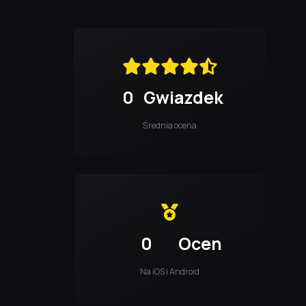
0
Gwiazdek
Średnia ocena
0
Ocen
Na iOS i Android