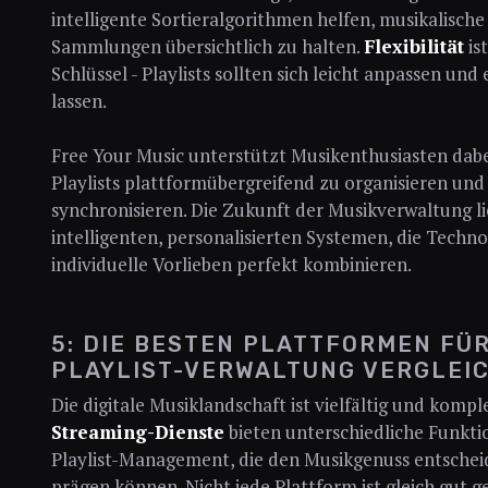
intelligente Sortieralgorithmen helfen, musikalische
Sammlungen übersichtlich zu halten.
Flexibilität
is
Schlüssel - Playlists sollten sich leicht anpassen und
lassen.
Free Your Music unterstützt Musikenthusiasten dabei
Playlists plattformübergreifend zu organisieren und
synchronisieren. Die Zukunft der Musikverwaltung li
intelligenten, personalisierten Systemen, die Techn
individuelle Vorlieben perfekt kombinieren.
5: DIE BESTEN PLATTFORMEN FÜR
PLAYLIST-VERWALTUNG VERGLEI
Die digitale Musiklandschaft ist vielfältig und kompl
Streaming-Dienste
bieten unterschiedliche Funkti
Playlist-Management, die den Musikgenuss entsche
prägen können. Nicht jede Plattform ist gleich gut g