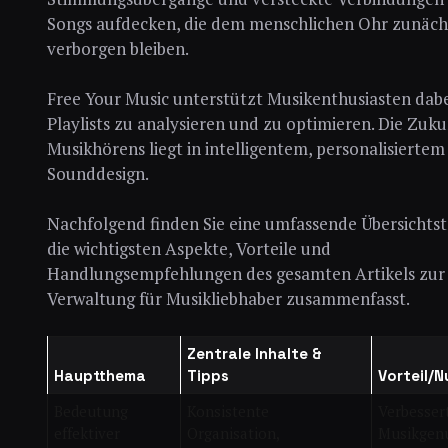
Songs aufdecken, die dem menschlichen Ohr zunäch
verborgen bleiben.
Free Your Music unterstützt Musikenthusiasten dabei
Playlists zu analysieren und zu optimieren. Die Zuku
Musikhörens liegt in intelligentem, personalisiertem
Sounddesign.
Nachfolgend finden Sie eine umfassende Übersichtsta
die wichtigsten Aspekte, Vorteile und
Handlungsempfehlungen des gesamten Artikels zur P
Verwaltung für Musikliebhaber zusammenfasst.
Zentrale Inhalte &
Hauptthema
Tipps
Vorteil/
Bedeutung
Konsistente
Verbesser
effektiver
Organisation,
Musikgenu