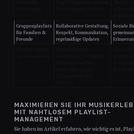
Streaming-
Empfehlungsalgorithmen,
Plattform 
Plattformen
Kompatibilität, Usability
individuel
Bedürfnis
Gruppenplaylists
Kollaborative Gestaltung,
Soziale B
für Familien &
Respekt, Kommunikation,
gemeinsa
Freunde
regelmäßige Updates
Erinneru
Playlist-Analyse
Datengestützte
Personalis
zur Optimierung
Auswertung, Diversität,
abwechslu
Stimmungswechsel,
und optim
Genre-Übergänge,
Musikaus
Hörgewohnheiten
erfassen
MAXIMIEREN SIE IHR MUSIK­ERLEB
MIT NAHTLOSEM PLAYLIST-
MANAGEMENT
Sie haben im Artikel erfahren, wie wichtig es ist, Playl