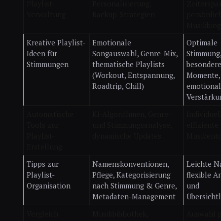
Playlist-
Personalisierung,
Zeiterspar
Verwaltung
Backup-Strategien
persönlic
Musikbiog
Kreative Playlist-
Emotionale
Optimale
Ideen für
Songauswahl, Genre-Mix,
Stimmung
Stimmungen
thematische Playlists
besonder
(Workout, Entspannung,
Momente,
Roadtrip, Chill)
emotiona
Verstärku
Automatische
KI-Algorithmen, Genre-
Individuel
Tools zur
und Stimmungsanalyse,
effiziente
Playlist-
dynamische Updates
Musikent
Erstellung
Tipps zur
Namenskonventionen,
Leichte N
Playlist-
Pflege, Kategorisierung
flexible 
Organisation
nach Stimmung & Genre,
und
Metadaten-Management
Übersichtl
Vergleich
Musikbibliothek,
Auswahl 