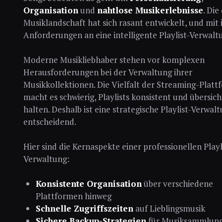
Organisation
und
nahtlose Musikerlebnisse
. Die
Musiklandschaft hat sich rasant entwickelt, und mit i
Anforderungen an eine intelligente Playlist-Verwalt
Moderne Musikliebhaber stehen vor komplexen
Herausforderungen bei der Verwaltung ihrer
Musikkollektionen. Die Vielfalt der Streaming-Plat
macht es schwierig, Playlists konsistent und übersich
halten. Deshalb ist eine strategische Playlist-Verwal
entscheidend.
Hier sind die Kernaspekte einer professionellen Playl
Verwaltung:
Konsistente Organisation
über verschiedene
Plattformen hinweg
Schnelle Zugriffszeiten
auf Lieblingsmusik
Sichere Backup-Strategien
für Musiksammlun