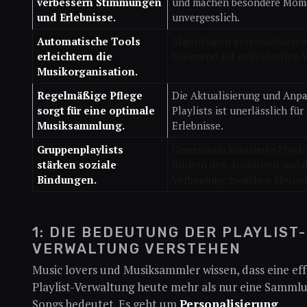
verbessern Stimmungen
und machen besondere Mom
und Erlebnisse.
unvergesslich.
Automatische Tools
Algorithmen personalisieren 
erleichtern die
basierend auf individuellen 
Musikorganisation.
Regelmäßige Pflege
Die Aktualisierung und Anp
sorgt für eine optimale
Playlists ist unerlässlich für
Musiksammlung.
Erlebnisse.
Gruppenplaylists
Gemeinsam kuratierte Playli
stärken soziale
fördern den Austausch und d
Bindungen.
Verbindung zwischen Mensc
1: DIE BEDEUTUNG DER PLAYLIST-
VERWALTUNG VERSTEHEN
Music lovers und Musiksammler wissen, dass eine eff
Playlist-Verwaltung heute mehr als nur eine Samml
Songs bedeutet. Es geht um
Personalisierung
,