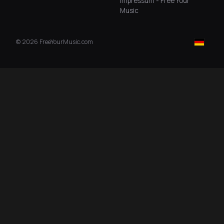
Impressum - Free Your
Music
©
2026
FreeYourMusic.com