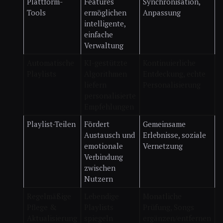
Plattform-
Features
Synchronisation,
Tools
ermöglichen
Anpassung
intelligente,
einfache
Verwaltung
Automatische
KI-gestützte
Kontinuierliche
Playlists
Algorithmen
Entdeckung, echte
liefern
Personalisierung
personalisierte
Empfehlungen
Playlist-Teilen
Fördert
Gemeinsame
Austausch und
Erlebnisse, soziale
emotionale
Vernetzung
Verbindung
zwischen
Nutzern
Regelmäßige
Lebendige
Monatliche
Pflege &
Playlists
Prüfung, Songs
Aktualisierung
spiegeln
ergänzen/entfernen