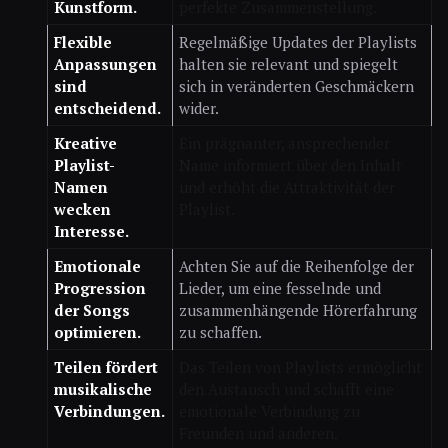
Kunstform.
perfekte Zusammenstellung.
Flexible
Regelmäßige Updates der Playlists
Anpassungen
halten sie relevant und spiegelt
sind
sich in veränderten Geschmäckern
entscheidend.
wider.
Kreative
Ein prägnanter, ansprechender
Playlist-
Name informiert über den Inhalt
Namen
und erhöht die Attraktivität der
wecken
Playlist.
Interesse.
Emotionale
Achten Sie auf die Reihenfolge der
Progression
Lieder, um eine fesselnde und
der Songs
zusammenhängende Hörerfahrung
optimieren.
zu schaffen.
Teilen fördert
Das Teilen von Playlists ermöglicht
musikalische
den Austausch und schafft eine
Verbindungen.
emotionale Verbindung zu
Freunden und anderen.