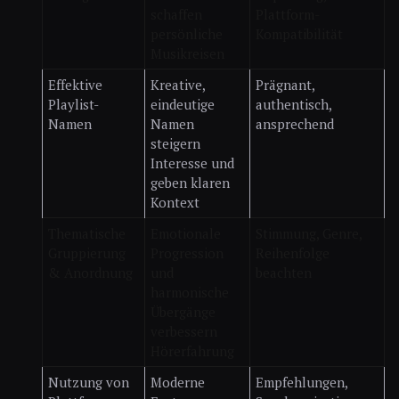
schaffen
Plattform-
persönliche
Kompatibilität
Musikreisen
Effektive
Kreative,
Prägnant,
Playlist-
eindeutige
authentisch,
Namen
Namen
ansprechend
steigern
Interesse und
geben klaren
Kontext
Thematische
Emotionale
Stimmung, Genre,
Gruppierung
Progression
Reihenfolge
& Anordnung
und
beachten
harmonische
Übergänge
verbessern
Hörerfahrung
Nutzung von
Moderne
Empfehlungen,