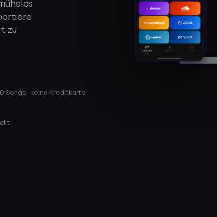
 mühelos
portiere
t zu
0 Songs · keine Kreditkarte
eilt