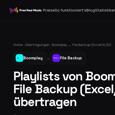
Preise
So funktioniert's
Blog
Statistike
Home ·
Übertragungen
·
Boomplay
→
File Backup (Excel/XLSX)
Boomplay
File Backup
→
Playlists von Boo
File Backup (Exce
übertragen