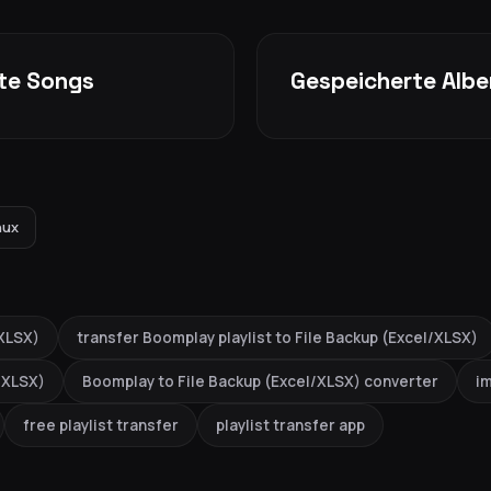
kte Songs
Gespeicherte Albe
nux
/XLSX)
transfer Boomplay playlist to File Backup (Excel/XLSX)
l/XLSX)
Boomplay to File Backup (Excel/XLSX) converter
im
free playlist transfer
playlist transfer app