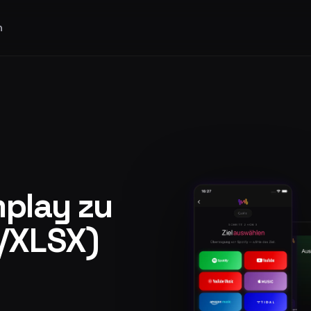
n
mplay zu
l/XLSX)