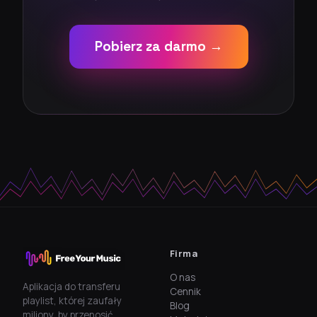
Pobierz za darmo →
Firma
O nas
Aplikacja do transferu
Cennik
playlist, której zaufały
Blog
miliony, by przenosić