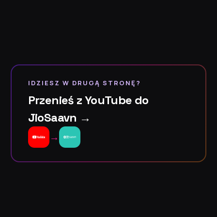
IDZIESZ W DRUGĄ STRONĘ?
Przenieś z YouTube do
JioSaavn →
→