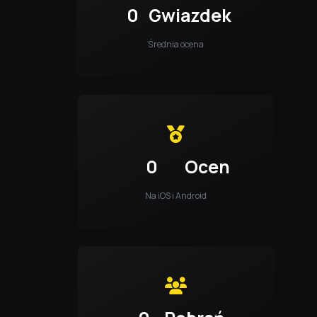
0
Gwiazdek
Średnia ocena
0
Ocen
Na iOS i Android