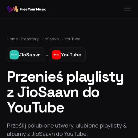
Home ·
Transfery
·
JioSaavn
→
YouTube
JioSaavn
YouTube
→
Przenieś playlisty
z JioSaavn do
YouTube
Prześlij polubione utwory, ulubione playlisty &
albumy z JioSaavn do YouTube.