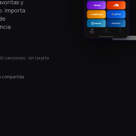
avoritas y
o. Importa
 de
encia
0 canciones · sin tarjeta
a compartida