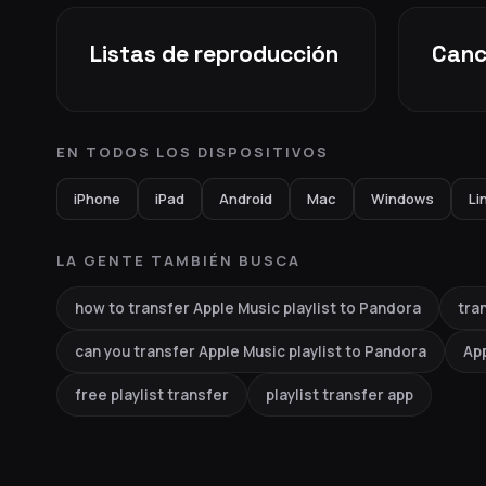
Listas de reproducción
Canc
EN TODOS LOS DISPOSITIVOS
iPhone
iPad
Android
Mac
Windows
Li
LA GENTE TAMBIÉN BUSCA
how to transfer Apple Music playlist to Pandora
tra
can you transfer Apple Music playlist to Pandora
Ap
free playlist transfer
playlist transfer app