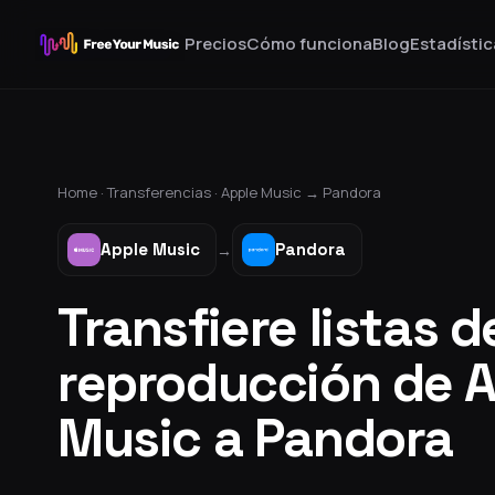
Precios
Cómo funciona
Blog
Estadístic
Home ·
Transferencias
·
Apple Music
→
Pandora
Apple Music
Pandora
→
Transfiere listas d
reproducción de 
Music a Pandora