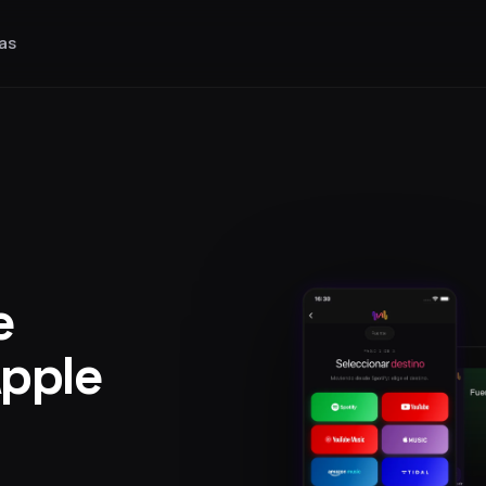
as
e
Apple