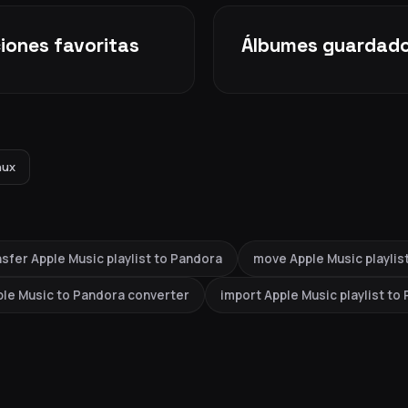
iones favoritas
Álbumes guardad
nux
nsfer Apple Music playlist to Pandora
move Apple Music playlis
ple Music to Pandora converter
import Apple Music playlist to