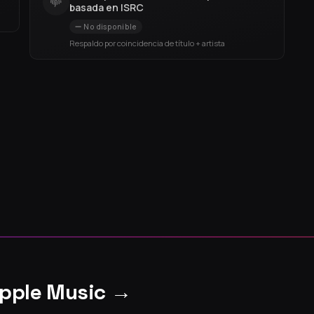
basada en ISRC
No disponible
Respaldo por coincidencia de título + artista
Apple Music →