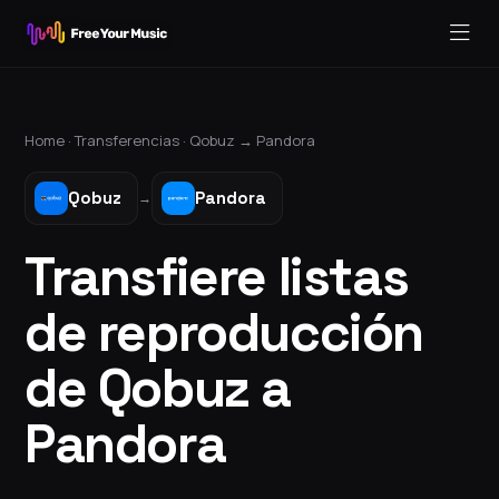
Home ·
Transferencias
·
Qobuz
→
Pandora
Qobuz
Pandora
→
Transfiere listas
de reproducción
de Qobuz a
Pandora