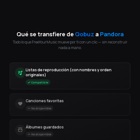
Qué se transfiere de
Qobuz
a
Pandora
Todo lo que FreeYourMusic mueve por ti con un clic — sin reconstruir
nada a mano.
Listas de reproducción (con nombres y orden
originales)
Compatible
Canciones favoritas
No disponible
Álbumes guardados
No disponible