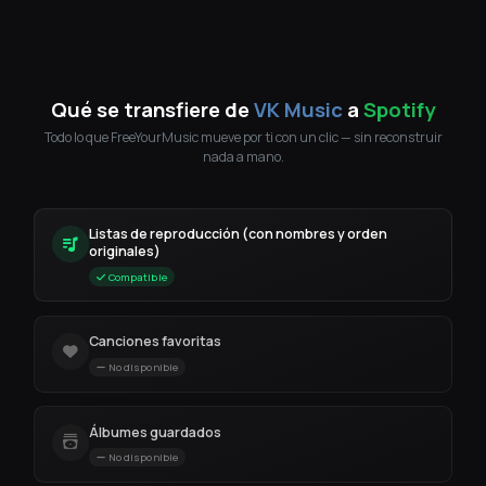
Qué se transfiere de
VK Music
a
Spotify
Todo lo que FreeYourMusic mueve por ti con un clic — sin reconstruir
nada a mano.
Listas de reproducción (con nombres y orden
originales)
Compatible
Canciones favoritas
No disponible
Álbumes guardados
No disponible